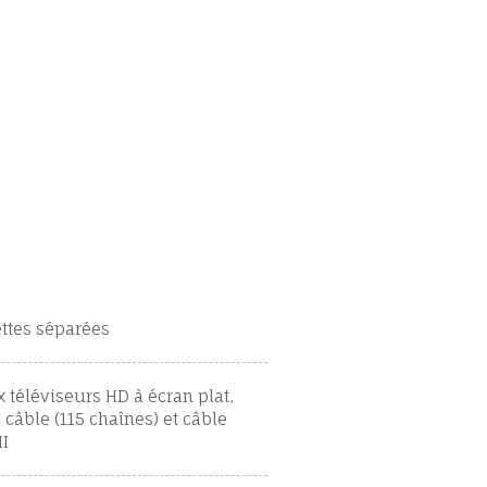
ettes séparées
 téléviseurs HD à écran plat,
 câble (115 chaînes) et câble
I