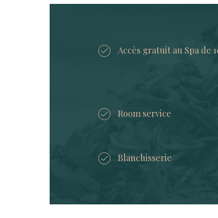
Accès gratuit au Spa de 
Room service
Blanchisserie