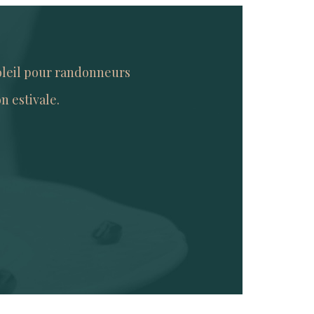
oleil pour randonneurs
n estivale.