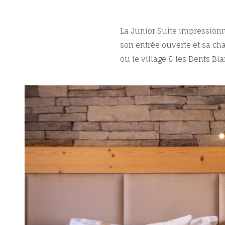
La Junior Suite impressionn
son entrée ouverte et sa ch
ou le village & les Dents B