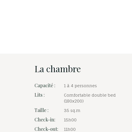
La chambre
Capacité :
1 à 4 personnes
Lits :
Comfortable double bed
(180x200)
Taille :
35 sq.m
Check-in:
15h00
Check-out:
11h00