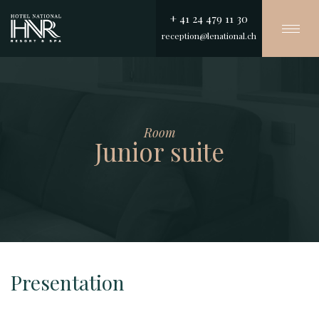
+ 41 24 479 11 30
Togg
reception@lenational.ch
navi
Aller
au
contenu
principal
Room
Junior suite
Presentation