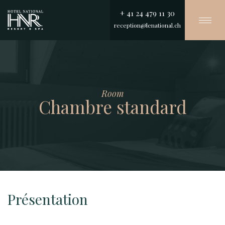
+ 41 24 479 11 30
Togg
reception@lenational.ch
navi
Aller
au
contenu
principal
Room
Chambre standard
Présentation